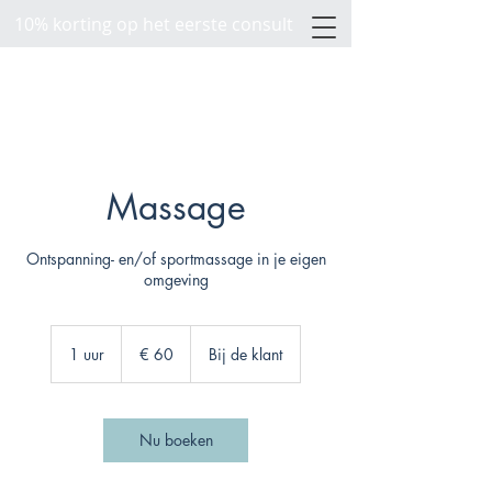
10% korting op het eerste consult
Massage
Ontspanning- en/of sportmassage in je eigen
omgeving
60
euro
1 uur
1
€ 60
Bij de klant
u
u
Nu boeken