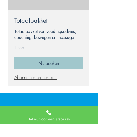
Totaalpakket
Totaalpakket van voedingsadvies,
coaching, bewegen en massage
1 uur
Nu boeken
Abonnementen bekijken
Contact:
Bel nu voor een afspraak
Heb je nog vragen of is er iets nog