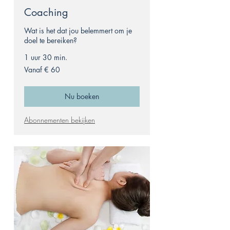
Coaching
Wat is het dat jou belemmert om je
doel te bereiken?
1 uur 30 min.
Vanaf
Vanaf € 60
60
euro
Nu boeken
Abonnementen bekijken