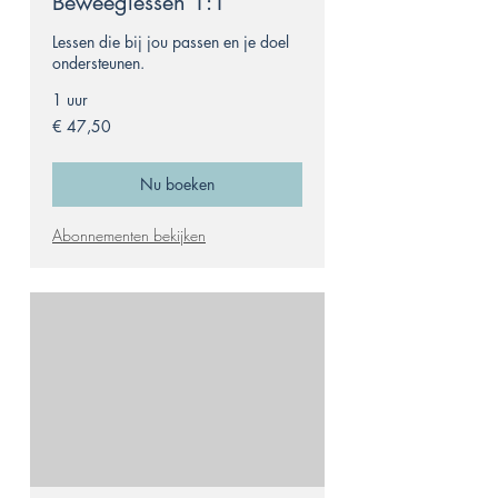
Beweeglessen 1:1
Lessen die bij jou passen en je doel
ondersteunen.
1 uur
47,50
€ 47,50
euro
Nu boeken
Abonnementen bekijken