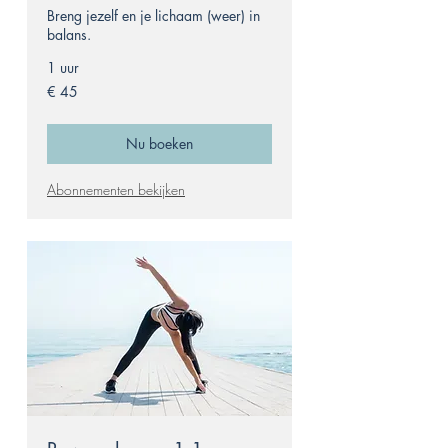
Breng jezelf en je lichaam (weer) in
balans.
1 uur
45
€ 45
euro
Nu boeken
Abonnementen bekijken