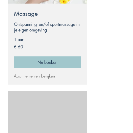
Massage
Ontspanning- en/of sportmassage in
je eigen omgeving
1 uur
60
€ 60
euro
Nu boeken
Abonnementen bekijken