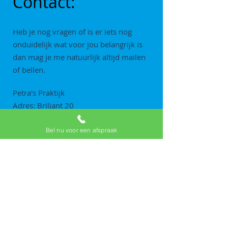
Contact:
Heb je nog vragen of is er iets nog
onduidelijk wat voor jou belangrijk is
dan mag je me natuurlijk altijd mailen
of bellen.
Petra's Praktijk
Adres: Briljant 20
3641 XZ Mijdrecht
Bel nu voor een afspraak
Email:
info@petraspraktijk.nl
Mobiel:
+31 6 46337586